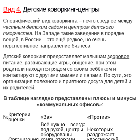
Вид 4.
Детские коворкинг-центры
Специфический вид коворкинга
– нечто среднее между
частным детским садом
и
центром детского
творчества
. На Западе такие заведения в порядке
вещей, в России – это ещё редкое, но очень
перспективное направление бизнеса.
Детский коворкинг предоставляет малышам
здоровое
питание
,
развивающие игры
,
общение
, при этом
родители находятся рядом со своим ребёнком и
контактируют с другими мамами и папами. По сути, это
организация полезного и приятного досуга для детей и
их родителей.
В таблице наглядно представлены плюсы и минусы
«коммунальных офисов»:
Критерии
№
«За»
«Против»
оценки
Всё нужно – всегда
под рукой, центры
Некоторых
оборудованы
раздражает
Организация
компьютерами,
классический