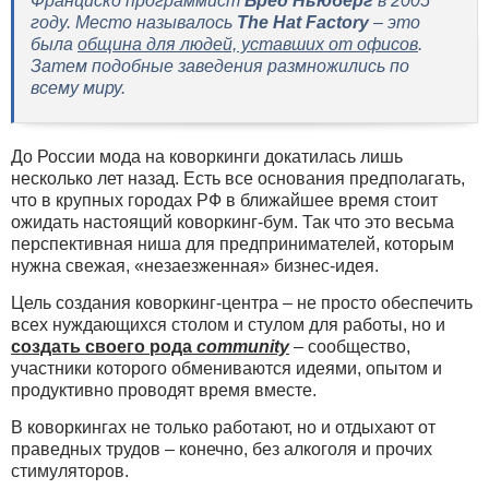
Франциско программист
Бред Ньюберг
в 2005
году. Место называлось
The Hat Factory
– это
была
община для людей, уставших от офисов
.
Затем подобные заведения размножились по
всему миру.
До России мода на коворкинги докатилась лишь
несколько лет назад. Есть все основания предполагать,
что в крупных городах РФ в ближайшее время стоит
ожидать настоящий коворкинг-бум. Так что это весьма
перспективная ниша для предпринимателей, которым
нужна свежая, «незаезженная» бизнес-идея.
Цель создания коворкинг-центра – не просто обеспечить
всех нуждающихся столом и стулом для работы, но и
создать своего рода
community
– сообщество,
участники которого обмениваются идеями, опытом и
продуктивно проводят время вместе.
В коворкингах не только работают, но и отдыхают от
праведных трудов – конечно, без алкоголя и прочих
стимуляторов.