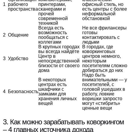
1
рабочего
принтерами,
офисный стиль, но
пространства
сканерами и
есть центры с более
прочей
неформальной
современной
обстановкой
техникой
Всегда есть
Не все фрилансеры
возможность
готовы
2
Общение
пообщаться с
контактировать с
коллегами
людьми
В крупных городах
В городах, где
вы всегда найдёте
коворкинговых
Центр в
центров немного,
3
Удобство
непосредственной
некоторым
близости от своего
посетителям сложно
дома
добираться до них
Надо быть
В некоторых
внимательными — у
центрах есть
посетителей, с
шкафчики с
головой ушедших в
4
Безопасность
замками для
работу, ловкие
хранения личных
воришки запросто
вещей
могут «стибрить»
ценные вещи
3. Как можно зарабатывать коворкингом
– 4 главных источника дохода