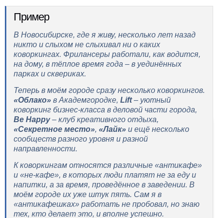
Пример
В Новосибирске, где я живу, несколько лет назад
никто и слыхом не слыхивал ни о каких
коворкингах. Фрилансеры работали, как водится,
на дому, в тёплое время года – в уединённых
парках и сквериках.
Теперь в моём городе сразу несколько коворкингов.
«Облако»
в Академгородке,
Lift
– уютный
коворкинг бизнес-класса в деловой части города,
Be Happy
– клуб креативного отдыха,
«Секретное место»
,
«Лайк»
и ещё несколько
сообществ разного уровня и разной
направленности.
К коворкингам относятся различные
«антикафе»
и
«не-кафе»
, в которых люди платят не за еду и
напитки, а за время, проведённое в заведении. В
моём городе их уже штук пять. Сам я в
«антикафешках» работать не пробовал, но знаю
тех, кто делает это, и вполне успешно.