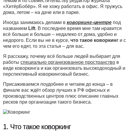
темам и по совместительству редактор журнала
«ХитёрБобёр». Я не хожу работать в офис. Я тружусь
дома, летом – на даче или в парке.
Иногда занимаюсь делами в
коворкинг-центре
под
названием
Lift
. В последнее время мне там нравится
всё больше и больше – недалеко от дома, удобно и
недорого. Если вы не в курсе,
что такое коворкинг
и с
чем его едят, то эта статья – для вас.
Я расскажу, почему всё больше людей выбирает для
работы
специально организованное пространство
в
виде коворкинга и как организовать высокодоходный и
перспективный коворкинговый бизнес.
Присаживаемся поудобнее и читаем до конца – в
финале вас ждёт обзор лучших в РФ офисных и
производственных центров плюс описание главных
рисков при организации такого бизнеса.
1. Что такое коворкинг