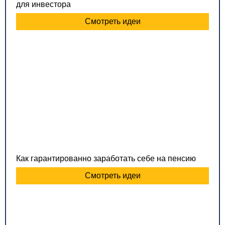
для инвестора
Смотреть идеи
Как гарантированно заработать себе на пенсию
Смотреть идеи
“Если вы такие умные, почему такие бедные”, или
как разбудить свой Ген богатства
Смотреть идеи