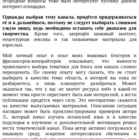
огородные вопросы тоже мало интересуют публику данной
интернет-площадки.
Однажды выбрав тему канала, придётся придерживаться
её и в дальнейшем, поэтому не следует выбирать слишком
узкую нишу, ведь необходимо оставить себе диапазон для
творчества.
Кроме того, запрещён шоковый контент,
нецензурная лексика и так называемые материалы для
взрослых.
Мой личный опыт и опыт моих знакомых блогеров и
фрилансеров-копирайтеров показывает, что важность
правильного выбора тематики для блога или канала сложно
переоценить. По своему опыту могу сказать, что не стоит
выбирать в качестве темы область, в которой вы пока не
разбираетесь, а лишь планируете разобраться. Может
оказаться так, что у вас не хватит ресурса либо в какой-то
момент тема просто перестанет быть вам интересной, а вести
публикации придётся через силу. Это неотвратимо скажется
на качестве выпускаемых материалов. Описанная ситуация
наглядно может быть проиллюстрирована примером автора
Л., который начал изучать испанский язык и в качестве
подспорья в изучении и дополнительной мотивации решил
вести тематический канал. Пока автор активно погружался в
языковую среду, искренне интересовался обучением и