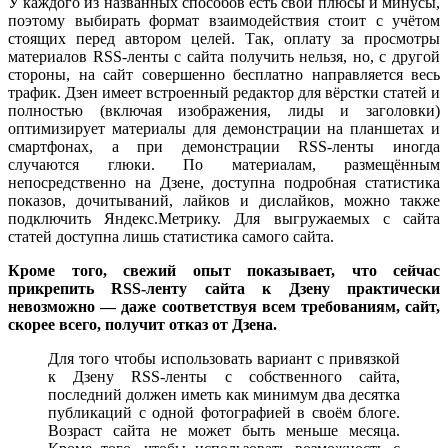
У каждого из названных способов есть свои плюсы и минусы,
поэтому выбирать формат взаимодействия стоит с учётом
стоящих перед автором целей. Так, оплату за просмотры
материалов RSS-ленты с сайта получить нельзя, но, с другой
стороны, на сайт совершенно бесплатно направляется весь
трафик. Дзен имеет встроенный редактор для вёрстки статей и
полностью (включая изображения, лиды и заголовки)
оптимизирует материалы для демонстрации на планшетах и
смартфонах, а при демонстрации RSS-ленты иногда
случаются глюки. По материалам, размещённым
непосредственно на Дзене, доступна подробная статистика
показов, дочитываний, лайков и дислайков, можно также
подключить Яндекс.Метрику. Для выгружаемых с сайта
статей доступна лишь статистика самого сайта.
Кроме того, свежий опыт показывает, что сейчас
прикрепить RSS-ленту сайта к Дзену практически
невозможно — даже соответствуя всем требованиям, сайт,
скорее всего, получит отказ от Дзена.
Для того чтобы использовать вариант с привязкой
к Дзену RSS-ленты с собственного сайта,
последний должен иметь как минимум два десятка
публикаций с одной фотографией в своём блоге.
Возраст сайта не может быть меньше месяца.