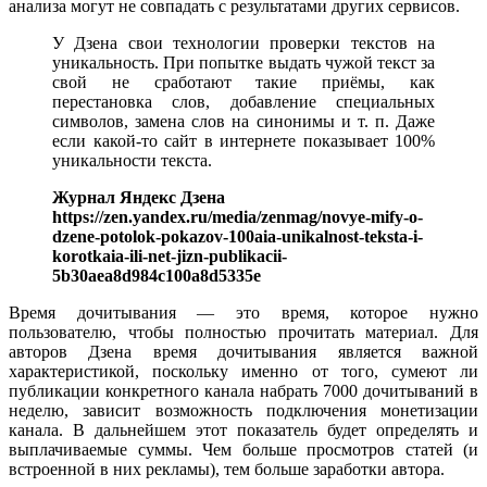
анализа могут не совпадать с результатами других сервисов.
У Дзена свои технологии проверки текстов на
уникальность. При попытке выдать чужой текст за
свой не сработают такие приёмы, как
перестановка слов, добавление специальных
символов, замена слов на синонимы и т. п. Даже
если какой-то сайт в интернете показывает 100%
уникальности текста.
Журнал Яндекс Дзена
https://zen.yandex.ru/media/zenmag/novye-mify-o-
dzene-potolok-pokazov-100aia-unikalnost-teksta-i-
korotkaia-ili-net-jizn-publikacii-
5b30aea8d984c100a8d5335e
Время дочитывания — это время, которое нужно
пользователю, чтобы полностью прочитать материал. Для
авторов Дзена время дочитывания является важной
характеристикой, поскольку именно от того, сумеют ли
публикации конкретного канала набрать 7000 дочитываний в
неделю, зависит возможность подключения монетизации
канала. В дальнейшем этот показатель будет определять и
выплачиваемые суммы. Чем больше просмотров статей (и
встроенной в них рекламы), тем больше заработки автора.