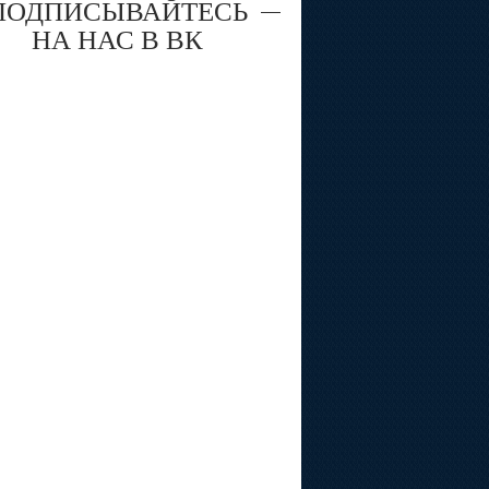
ПОДПИСЫВАЙТЕСЬ
НА НАС В ВК