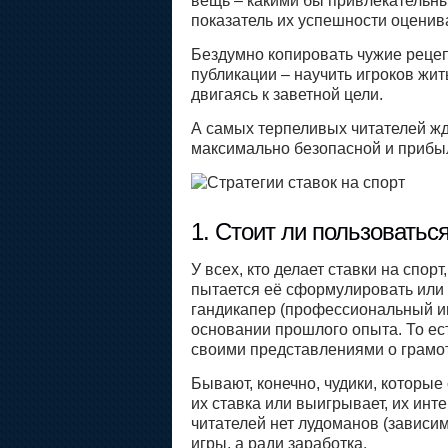
вещь – какими бы привлекательны
показатель их успешности оценива
Бездумно копировать чужие рецеп
публикации – научить игроков жи
двигаясь к заветной цели.
А самых терпеливых читателей жду
максимально безопасной и прибы
1. Стоит ли пользоваться
У всех, кто делает ставки на спорт
пытается её сформулировать или к
гандикапер (профессиональный игр
основании прошлого опыта. То ест
своими представлениями о грамот
Бывают, конечно, чудики, которые
их ставка или выигрывает, их инт
читателей нет лудоманов (зависим
игры, а ради заработка.