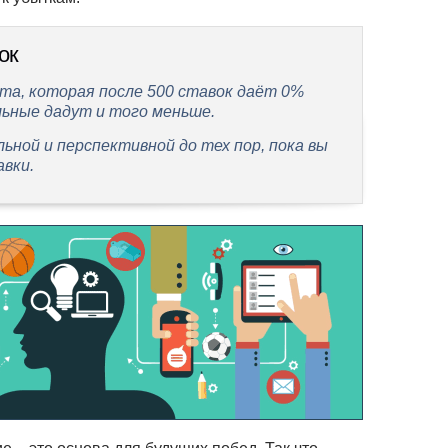
ок
та, которая после 500 ставок даёт 0%
льные дадут и того меньше.
ной и перспективной до тех пор, пока вы
авки.