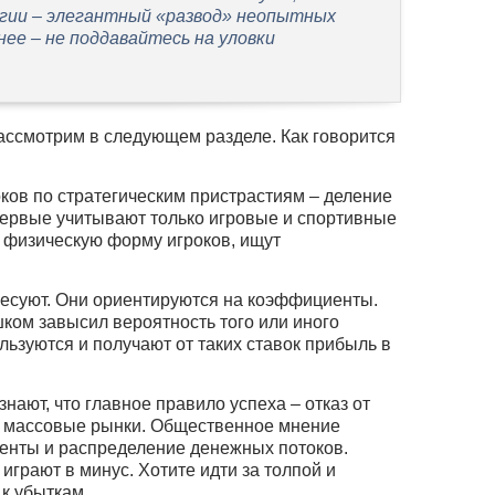
гии – элегантный «развод» неопытных
нее – не поддавайтесь на уловки
ассмотрим в следующем разделе. Как говорится
ков по стратегическим пристрастиям – деление
Первые учитывают только игровые и спортивные
, физическую форму игроков, ищут
ресуют. Они ориентируются на коэффициенты.
шком завысил вероятность того или иного
льзуются и получают от таких ставок прибыль в
ают, что главное правило успеха – отказ от
на массовые рынки. Общественное мнение
енты и распределение денежных потоков.
 играют в минус. Хотите идти за толпой и
 к убыткам.