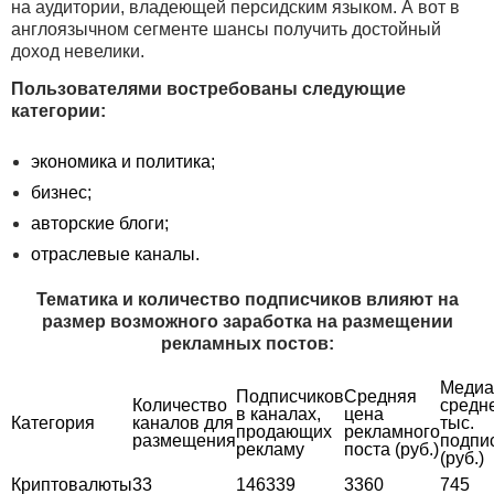
на аудитории, владеющей персидским языком. А вот в
англоязычном сегменте шансы получить достойный
доход невелики.
Пользователями востребованы следующие
категории:
экономика и политика;
бизнес;
авторские блоги;
отраслевые каналы.
Тематика и количество подписчиков влияют на
размер возможного заработка на размещении
рекламных постов:
Медиа
Подписчиков
Средняя
Количество
средне
в каналах,
цена
Категория
каналов для
тыс.
продающих
рекламного
размещения
подпи
рекламу
поста (руб.)
(руб.)
Криптовалюты
33
146339
3360
745