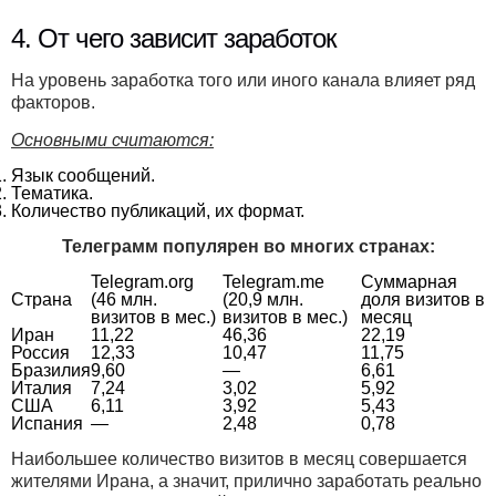
4. От чего зависит заработок
На уровень заработка того или иного канала влияет ряд
факторов.
Основными считаются:
Язык сообщений.
Тематика.
Количество публикаций, их формат.
Телеграмм популярен во многих странах:
Telegram.org
Telegram.me
Суммарная
Страна
(46 млн.
(20,9 млн.
доля визитов в
визитов в мес.)
визитов в мес.)
месяц
Иран
11,22
46,36
22,19
Россия
12,33
10,47
11,75
Бразилия
9,60
—
6,61
Италия
7,24
3,02
5,92
США
6,11
3,92
5,43
Испания
—
2,48
0,78
Наибольшее количество визитов в месяц совершается
жителями Ирана, а значит, прилично заработать реально