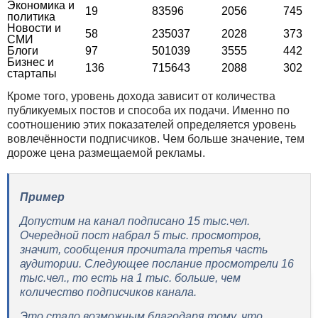
Экономика и
19
83596
2056
745
политика
Новости и
58
235037
2028
373
СМИ
Блоги
97
501039
3555
442
Бизнес и
136
715643
2088
302
стартапы
Кроме того, уровень дохода зависит от количества
публикуемых постов и способа их подачи. Именно по
соотношению этих показателей определяется уровень
вовлечённости подписчиков. Чем больше значение, тем
дороже цена размещаемой рекламы.
Пример
Допустим на канал подписано 15 тыс.чел.
Очередной пост набрал 5 тыс. просмотров,
значит, сообщения прочитала третья часть
аудитории. Следующее послание просмотрели 16
тыс.чел., то есть на 1 тыс. больше, чем
количество подписчиков канала.
Это стало возможным благодаря тому, что