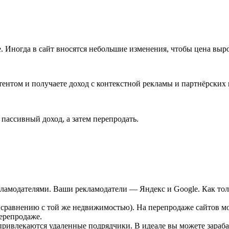
е. Иногда в сайт вносятся небольшие изменения, чтобы цена выро
тентом и получаете доход с контекстной рекламы и партнёрских
я пассивный доход, а затем перепродать. ⠀
т
екламодателями. Ваши рекламодатели — Яндекс и Google. Как тол
 сравнению с той же недвижимостью). На перепродаже сайтов мо
ерепродаже.
привлекаются удаленные подрядчики. В идеале вы можете зараба