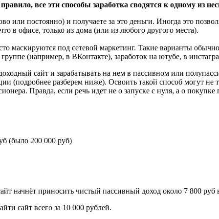
правило, все эти способы заработка сводятся к одному из не
во или постоянно) и получаете за это деньги. Иногда это позво
 что в офисе, только из дома (или из любого другого места).
.
то маскируются под сетевой маркетинг. Такие варианты обычно 
группе (например, в ВКонтакте), заработок на ютубе, в инстагра
 доходный сайт и зарабатывать на нем в пассивном или полупас
ции (подробнее разберем ниже). Освоить такой способ могут не 
нера. Правда, если речь идет не о запуске с нуля, а о покупке 
уб (было 200 000 руб)
 сайт начнёт приносить чистый пассивный доход около 7 800 руб 
ти сайт всего за 10 000 рублей.