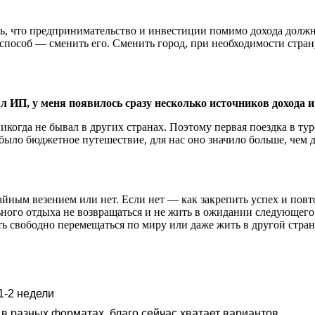
ысль, что предпринимательство и инвестиции помимо дохода дол
способ — сменить его. Сменить город, при необходимости страну,
л ИП, у меня появилось сразу несколько источников дохода и 
е никогда не бывал в других странах. Поэтому первая поездка в 
 было бюджетное путешествие, для нас оно значило больше, чем 
айным везением или нет. Если нет — как закрепить успех и повт
ьного отдыха не возвращаться и не жить в ожидании следующего
ь свободно перемещаться по миру или даже жить в другой стране
1-2 недели
 в разных форматах, благо сейчас хватает вариантов