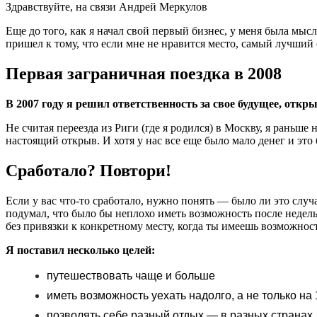
Здравствуйте, на связи Андрей Меркулов
Еще до того, как я начал свой первый бизнес, у меня была м
пришел к тому, что если мне не нравится место, самый лучший 
Первая заграничная поездка в 2008
В 2007 году я решил ответственность за свое будущее, откры
Не считая переезда из Риги (где я родился) в Москву, я раньш
настоящий открыв. И хотя у нас все еще было мало денег и это
Сработало? Повтори!
Если у вас что-то сработало, нужно понять — было ли это случ
подумал, что было бы неплохо иметь возможность после недел
без привязки к конкретному месту, когда ты имеешь возможност
Я поставил несколько целей:
путешествовать чаще и больше
иметь возможность уехать надолго, а не только на 
позволять себе разный отдых — в разных странах,