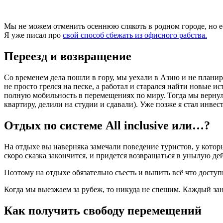
Мы не можем отменить осеннюю слякоть в родном городе, но есл
Я уже писал про
свой способ сбежать из офисного рабства.
Переезд и возвращение
Со временем дела пошли в гору, мы уехали в Азию и не планир
не просто грелся на песке, а работал и старался найти новые 
полную мобильность в перемещениях по миру. Тогда мы верну
квартиру, делили на студии и сдавали). Уже позже я стал инвес
Отдых по системе All inclusive или…?
На отдыхе вы наверняка замечали поведение туристов, у которы
скоро сказка закончится, и придется возвращаться в унылую д
Поэтому на отдыхе обязательно съесть и выпить всё что досту
Когда мы выезжаем за рубеж, то никуда не спешим. Каждый зан
Как получить свободу перемещений