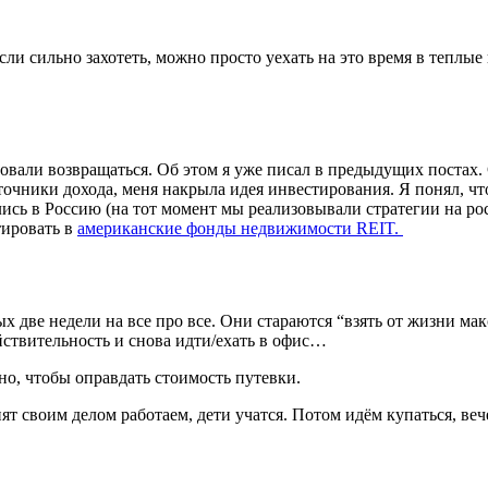
и сильно захотеть, можно просто уехать на это время в теплые к
овали возвращаться. Об этом я уже писал в предыдущих постах. 
источники дохода, меня накрыла идея инвестирования. Я понял, ч
лись в Россию (на тот момент мы реализовывали стратегии на 
тировать в
американские фонды недвижимости REIT.
х две недели на все про все. Они стараются “взять от жизни ма
ействительность и снова идти/ехать в офис…
пно, чтобы оправдать стоимость путевки.
ят своим делом работаем, дети учатся. Потом идём купаться, ве