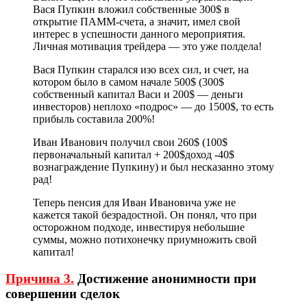
Вася Пупкин вложил собственные 300$ в
открытие ПАММ-счета, а значит, имел свой
интерес в успешности данного мероприятия.
Личная мотивация трейдера — это уже полдела!
Вася Пупкин старался изо всех сил, и счет, на
котором было в самом начале 500$ (300$
собственный капитал Васи и 200$ — деньги
инвесторов) неплохо «подрос» — до 1500$, то есть
прибыль составила 200%!
Иван Иванович получил свои 260$ (100$
первоначальный капитал + 200$доход -40$
вознаграждение Пупкину) и был несказанно этому
рад!
Теперь пенсия для Иван Ивановича уже не
кажется такой безрадостной. Он понял, что при
осторожном подходе, инвестируя небольшие
суммы, можно потихонечку приумножить свой
капитал!
Причина 3.
Достижение анонимности при
совершении сделок