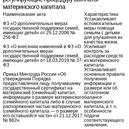
материнского капитала
Наименование акта
Характеристика
Устанавливает
ФЗ «О дополнительных мерах
вспомогательные
государственной поддержки семей,
меры помощи
имеющих детей» от 29.12.2006 №
семьям с детьми
256-ФЗ
для улучшения их
качества жизни.
ФЗ «О внесении изменений в ФЗ «О
Усиливает
дополнительных мерах
контроль за
государственной поддержки семей,
расходом средств
имеющих детей» от 18.03.2019 № 37-
из материнского
ФЗ
капитала.
Устанавливает
Приказ Минтруда России «Об
основные правила
утверждении Порядка
получения
предоставления лицу, получившему
информации о
государственный сертификат на
размере или об
материнский (семейный) капитал,
остаточном
информации о размере материнского
балансе
(семейного) капитала либо в случае
материнского
распоряжения частью материнского
капитала, в т. ч.
(семейного) капитала — о размере
особенности
его оставшейся части» от 21.12.2017
подачи
№ 862н
соответствующего
заявления.