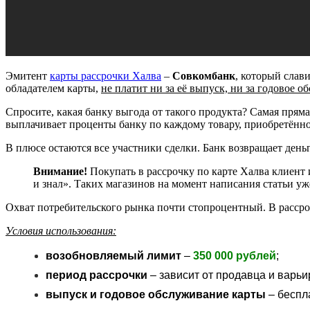
Эмитент
карты рассрочки Халва
–
Совкомбанк
, который слав
обладателем карты,
не платит ни за её выпуск, ни за годовое 
Спросите, какая банку выгода от такого продукта? Самая прям
выплачивает проценты банку по каждому товару, приобретённо
В плюсе остаются все участники сделки. Банк возвращает день
Внимание!
Покупать в рассрочку по карте Халва клиент
и знал». Таких магазинов на момент написания статьи у
Охват потребительского рынка почти стопроцентный. В расср
Условия использования:
возобновляемый лимит
–
350 000 рублей
;
период рассрочки
– зависит от продавца и варьи
выпуск и годовое обслуживание карты
– беспл