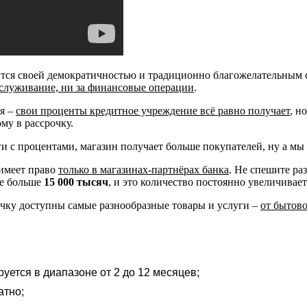
ится своей демократичностью и традиционно благожелательным
обслуживание, ни за финансовые операции
.
ая –
свои проценты кредитное учреждение всё равно получает
, н
му в рассрочку.
ги с процентами, магазин получает больше покупателей, ну а мы
 имеет право
только в магазинах-партнёрах банка
. Не спешите ра
же больше
15 000 тысяч
, и это количество постоянно увеличивает
очку доступны самые разнообразные товары и услуги –
от бытов
руется в диапазоне от 2 до 12 месяцев;
атно;