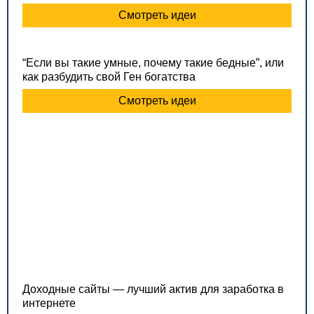
Смотреть идеи
“Если вы такие умные, почему такие бедные”, или
как разбудить свой Ген богатства
Смотреть идеи
Доходные сайты — лучший актив для заработка в
интернете
Смотреть идеи
ПОДПИСЫВАЙТЕСЬ НА НАС В
ВК
© 2012 - 2026 Деловой журнал ХитёрБобёр.ru.
Все права защищены.
Правила перепечатки материалов