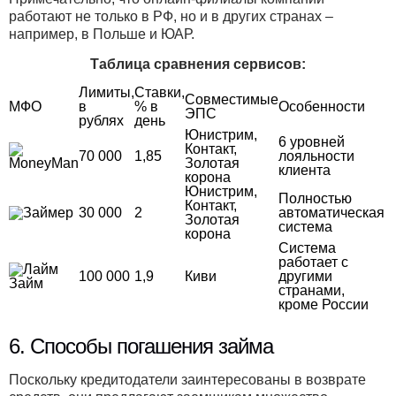
работают не только в РФ, но и в других странах –
например, в Польше и ЮАР.
Таблица сравнения сервисов:
Лимиты,
Ставки,
Совместимые
МФО
в
% в
Особенности
ЭПС
рублях
день
Юнистрим,
6 уровней
Контакт,
70 000
1,85
лояльности
Золотая
клиента
корона
Юнистрим,
Полностью
Контакт,
30 000
2
автоматическая
Золотая
система
корона
Система
работает с
100 000
1,9
Киви
другими
странами,
кроме России
6. Способы погашения займа
Поскольку кредитодатели заинтересованы в возврате