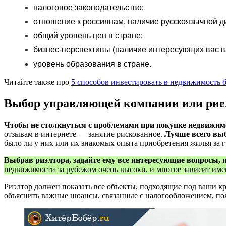
налоговое законодательство;
отношение к россиянам, наличие русскоязычной д
общий уровень цен в стране;
бизнес-перспективы (наличие интересующих вас в
уровень образования в стране.
Читайте также про
5 способов инвестировать в недвижимость б
Выбор управляющей компании или рие
Чтобы не столкнуться с проблемами при покупке недвижим
отзывам в интернете — занятие рискованное.
Лучше всего выб
было ли у них или их знакомых опыта приобретения жилья за 
Выбрав риэлтора, задайте ему все интересующие вопросы, п
недвижимости за рубежом очень высоки, и многое зависит име
Риэлтор должен показать все объекты, подходящие под ваши кр
объяснить важные нюансы, связанные с налогообложением, по