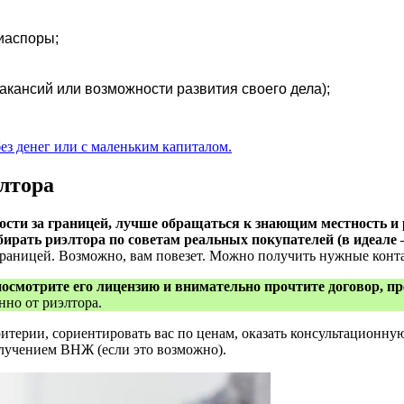
иаспоры;
акансий или возможности развития своего дела);
ез денег или с маленьким капиталом.
лтора
ости за границей, лучше обращаться к знающим местность 
ирать риэлтора по советам реальных покупателей (в идеале
границей. Возможно, вам повезет. Можно получить нужные конта
осмотрите его лицензию и внимательно прочтите договор, пр
нно от риэлтора.
итерии, сориентировать вас по ценам, оказать консультационну
лучением ВНЖ (если это возможно).