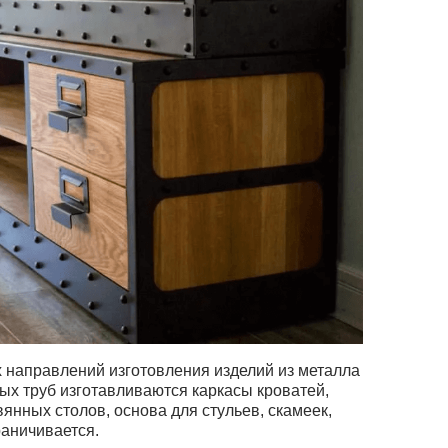
 направлений изготовления изделий из металла
ых труб изготавливаются каркасы кроватей,
янных столов, основа для стульев, скамеек,
граничивается.