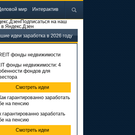
Деловой мир
Интерактив
Подписаться на наш
 в Яндекс.Дзен
шие идеи заработка в 2026 году
IT фонды недвижимости: 4
обенности фондов для
вестора
Смотреть идеи
к гарантированно заработать
бе на пенсию
Смотреть идеи