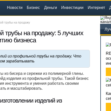
Новости
Бизнес
Деньги
Инвестиции
Интернет
канал
ой трубы на продажу
Луч
й трубы на продажу: 5 лучших
итию бизнеса
RE
лий из профильной трубы на продажу. Что
ос
этом зарабатывать
ин
ты из бисера и сережки из полимерной глины.
ейд изделия из профильной трубы. Такой бизнес
чия инструмента и умения работать своими
вать и масштабировать.
Ка
се
изготовлении изделий из