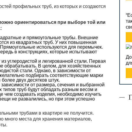
стей профильных труб, из которых и создаются
“Е
та
 можно ориентироваться при выборе той или
св
:
вадратные и прямоугольные трубы. Внешние
ются из квадратных труб. У них повышенная
б. Прямоугольные используются для перемычек.
ередь в конструкциях, которые испытывают
До
из углеродистой и легированной стали. Первая
дл
че обрабатывать. В целом, для хозяйственных
одистой стали. Однако, в зависимости от
 желательно подбирать соответствующие марки
 более двух десятков штук.
 зависимости от размера, сечения и выбранной
х типов труб будут обладать разным весом и
е чем создавать изделия, необходимо изучить
вещи не развалились, но при этом успешно
ильными трубами в квартире не получится.
о много места для хранения материалов,
оты.