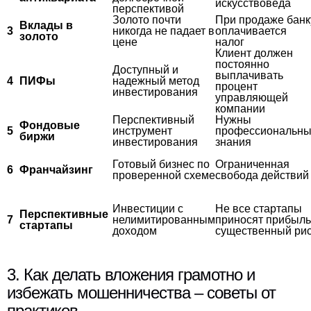
искусствоведа
перспективой
Золото почти
При продаже банк
Вклады в
3
никогда не падает в
оплачивается
золото
цене
налог
Клиент должен
постоянно
Доступный и
выплачивать
4
ПИФы
надежный метод
процент
инвестирования
управляющей
компании
Перспективный
Нужны
Фондовые
5
инструмент
профессиональн
биржи
инвестирования
знания
Готовый бизнес по
Ограниченная
6
Франчайзинг
проверенной схеме
свобода действий
Инвестиции с
Не все стартапы
Перспективные
7
нелимитированным
приносят прибыль
стартапы
доходом
существенный ри
3. Как делать вложения грамотно и
избежать мошенничества – советы от
практиков